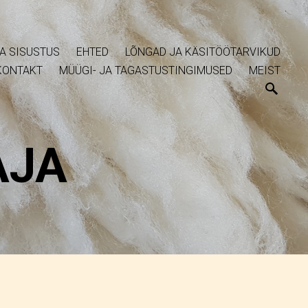
A SISUSTUS
EHTED
LÕNGAD JA KÄSITÖÖTARVIKUD
KONTAKT
MÜÜGI- JA TAGASTUSTINGIMUSED
MEIST
AJA