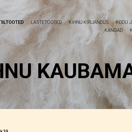
IILTOOTED
LASTETOOTED
KIHNU KIRJANDUS
KODU J
KANGAD
HNU KAUBAM
ik 39