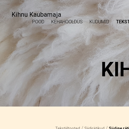
Kihnu Kaubamaja
POOD
KEHAHOOLDUS
KUDUMID
TEKST
KI
/
/
Tekstiiltooted
Siidirätikud
Siidine rät