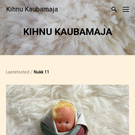
Kihnu Kaubamaja
KIHNU KAUBAMAJA
/
Lastetooted
Nukk 11