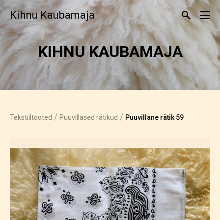
Kihnu Kaubamaja
KIHNU KAUBAMAJA
/
/
Tekstiiltooted
Puuvillased rätikud
Puuvillane rätik 59