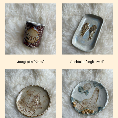
Joogi pits "Kihnu"
Seebialus "Ingli tiivad"