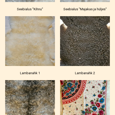
Seebialus "Kihnu"
Seebialus "Majakas ja hüljes"
Lambanahk 1
Lambanahk 2