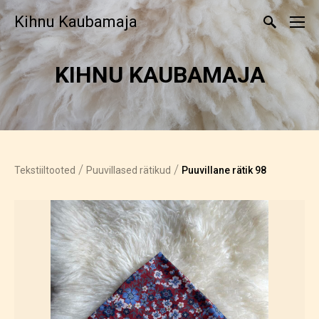
Kihnu Kaubamaja
KIHNU KAUBAMAJA
/
/
Tekstiiltooted
Puuvillased rätikud
Puuvillane rätik 98