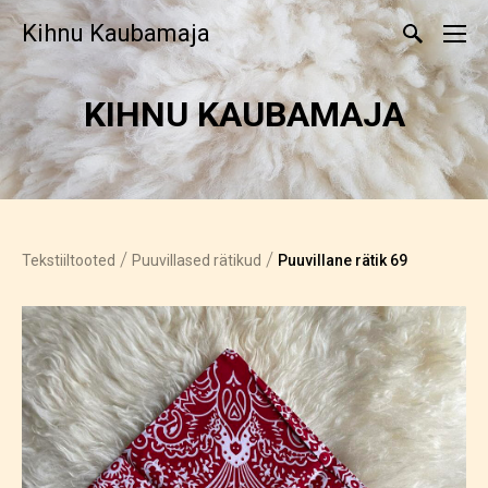
Kihnu Kaubamaja
KIHNU KAUBAMAJA
/
/
Tekstiiltooted
Puuvillased rätikud
Puuvillane rätik 69