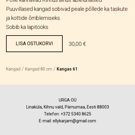
Puuvillased kangad sobivad peale põllede ka taskute
ja kottide õmblemiseks.
Sobib ka lapitööks.
30,00 €
LISA OSTUKORVI
/
/
Kangad
Kangad 80 cm
Kangas 61
URGA OÜ
Linaküla, Kihnu vald, Pärnumaa, Eesti 88003
Telefon:
+372 5340 8625
E-mail: ellykarjam@gmail.com