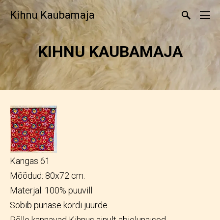
Kihnu Kaubamaja
KIHNU KAUBAMAJA
Kangas 61
Mõõdud: 80x72 cm.
Materjal: 100% puuvill
Sobib punase kördi juurde.
Põlle kannavad Kihnus ainult abielunaised.