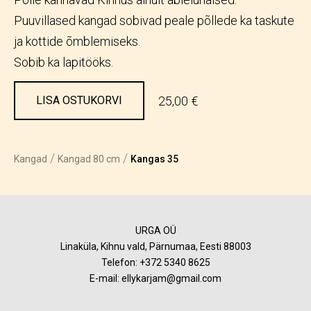
Puuvillased kangad sobivad peale põllede ka taskute
ja kottide õmblemiseks.
Sobib ka lapitööks.
25,00 €
LISA OSTUKORVI
/
/
Kangad
Kangad 80 cm
Kangas 35
URGA OÜ
Linaküla, Kihnu vald, Pärnumaa, Eesti 88003
Telefon:
+372 5340 8625
E-mail: ellykarjam@gmail.com