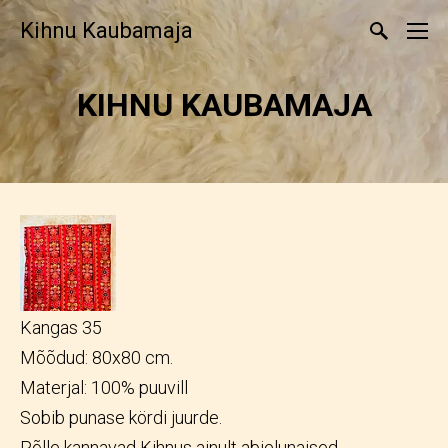
Kihnu Kaubamaja
KIHNU KAUBAMAJA
Kangas 35
Mõõdud: 80x80 cm.
Materjal: 100% puuvill
Sobib punase kördi juurde.
Põlle kannavad Kihnus ainult abielunaised.