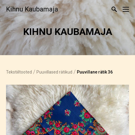
Kihnu Kaubamaja
KIHNU KAUBAMAJA
/
/
Tekstiiltooted
Puuvillased rätikud
Puuvillane rätik 36