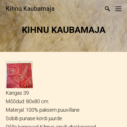
Kihnu Kaubamaja
KIHNU KAUBAMAJA
Kangas 39
Mõõdud: 80x80 cm.
Materjal: 100% paksem puuvillane
Sobib punase kördi juurde.
Põlle kannavad Kihnus ainult abielunaised.