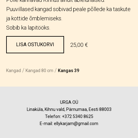
Puuvillased kangad sobivad peale põllede ka taskute
ja kottide õmblemiseks.
Sobib ka lapitööks.
25,00 €
LISA OSTUKORVI
/
/
Kangad
Kangad 80 cm
Kangas 39
URGA OÜ
Linaküla, Kihnu vald, Pärnumaa, Eesti 88003
Telefon:
+372 5340 8625
E-mail: ellykarjam@gmail.com