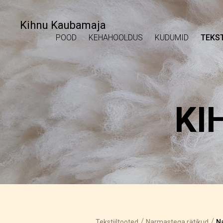
Kihnu Kaubamaja
POOD
KEHAHOOLDUS
KUDUMID
TEKST
KI
/
/
Tekstiiltooted
Narmastega rätikud
Na