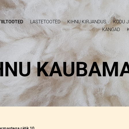
IILTOOTED
LASTETOOTED
KIHNU KIRJANDUS
KODU J
KANGAD
HNU KAUBAM
rmastega rätik 10