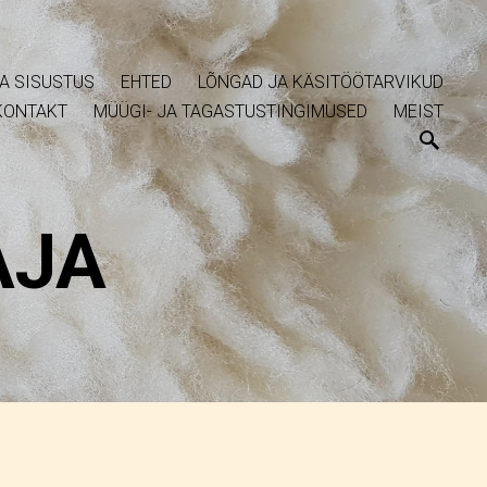
A SISUSTUS
EHTED
LÕNGAD JA KÄSITÖÖTARVIKUD
KONTAKT
MÜÜGI- JA TAGASTUSTINGIMUSED
MEIST
AJA