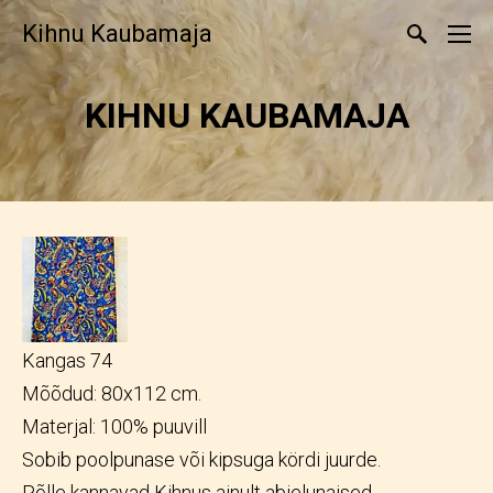
Kihnu Kaubamaja
KIHNU KAUBAMAJA
Kangas 74
Mõõdud: 80x112 cm.
Materjal: 100% puuvill
Sobib poolpunase või kipsuga kördi juurde.
Põlle kannavad Kihnus ainult abielunaised.