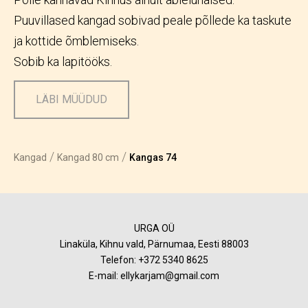
Puuvillased kangad sobivad peale põllede ka taskute
ja kottide õmblemiseks.
Sobib ka lapitööks.
LÄBI MÜÜDUD
/
/
Kangad
Kangad 80 cm
Kangas 74
URGA OÜ
Linaküla, Kihnu vald, Pärnumaa, Eesti 88003
Telefon:
+372 5340 8625
E-mail: ellykarjam@gmail.com