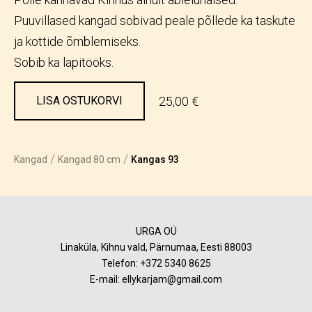
Puuvillased kangad sobivad peale põllede ka taskute
ja kottide õmblemiseks.
Sobib ka lapitööks.
25,00 €
LISA OSTUKORVI
/
/
Kangad
Kangad 80 cm
Kangas 93
URGA OÜ
Linaküla, Kihnu vald, Pärnumaa, Eesti 88003
Telefon:
+372 5340 8625
E-mail: ellykarjam@gmail.com