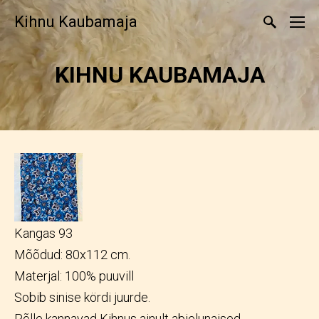
Kihnu Kaubamaja
KIHNU KAUBAMAJA
Kangas 93
Mõõdud: 80x112 cm.
Materjal: 100% puuvill
Sobib sinise kördi juurde.
Põlle kannavad Kihnus ainult abielunaised.