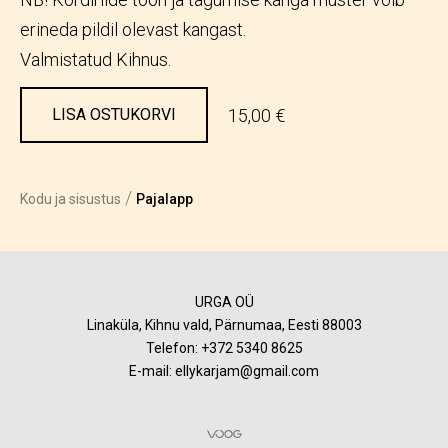
erineda pildil olevast kangast.
Valmistatud Kihnus.
15,00 €
LISA OSTUKORVI
/
Kodu ja sisustus
Pajalapp
URGA OÜ
Linaküla, Kihnu vald, Pärnumaa, Eesti 88003
Telefon:
+372 5340 8625
E-mail: ellykarjam@gmail.com