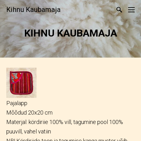
Kihnu Kaubamaja
KIHNU KAUBAMAJA
Pajalapp
Mõõdud 20x20 cm
Materjal: kördiriie 100% vill, tagumine pool 100%
puuvill, vahel vatiin
NB! Kördiriide toon ja tagumise kanga muster võib