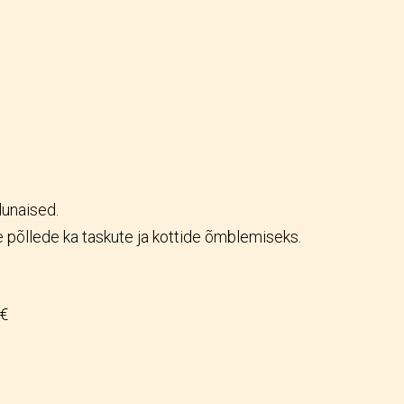
lunaised.
 põllede ka taskute ja kottide õmblemiseks.
 €