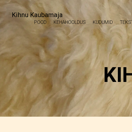
Kihnu Kaubamaja
POOD
KEHAHOOLDUS
KUDUMID
TEKS
KI