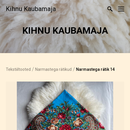
Kihnu Kaubamaja
KIHNU KAUBAMAJA
/
/
Tekstiiltooted
Narmastega rätikud
Narmastega rätik 14