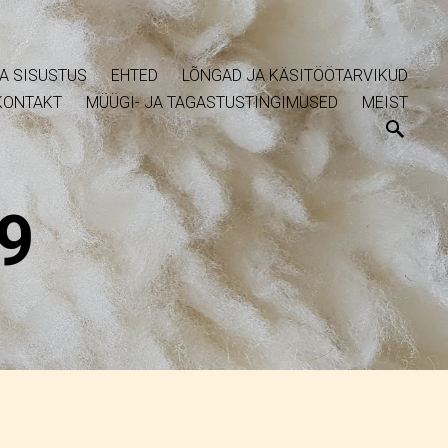
A SISUSTUS
EHTED
LÕNGAD JA KÄSITÖÖTARVIKUD
KONTAKT
MÜÜGI- JA TAGASTUSTINGIMUSED
MEIST
9