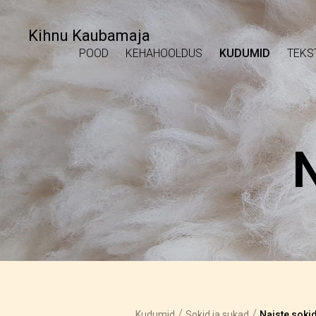
Kihnu Kaubamaja
POOD
KEHAHOOLDUS
KUDUMID
TEKS
/
/
Kudumid
Sokid ja sukad
Naiste sokid