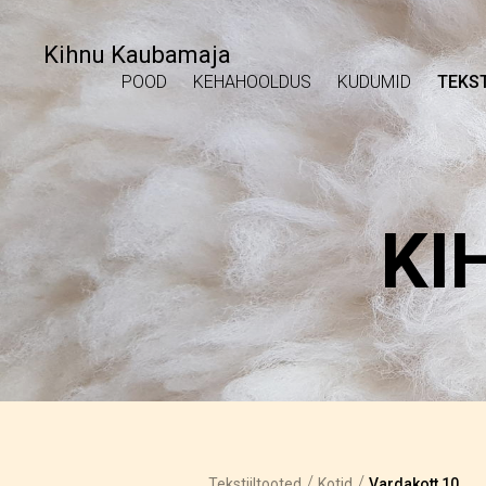
Kihnu Kaubamaja
POOD
KEHAHOOLDUS
KUDUMID
TEKST
KI
/
/
Tekstiiltooted
Kotid
Vardakott 10