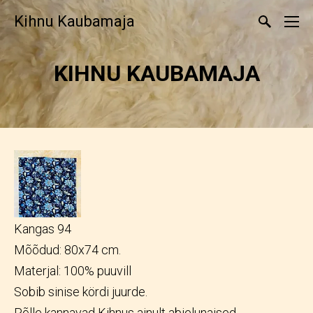
Kihnu Kaubamaja
KIHNU KAUBAMAJA
Kangas 94
Mõõdud: 80x74 cm.
Materjal: 100% puuvill
Sobib sinise kördi juurde.
Põlle kannavad Kihnus ainult abielunaised.