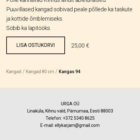
Puuvillased kangad sobivad peale põllede ka taskute
ja kottide õmblemiseks.
Sobib ka lapitööks.
25,00 €
LISA OSTUKORVI
/
/
Kangad
Kangad 80 cm
Kangas 94
URGA OÜ
Linaküla, Kihnu vald, Pärnumaa, Eesti 88003
Telefon:
+372 5340 8625
E-mail: ellykarjam@gmail.com