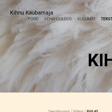
Kihnu Kaubamaja
POOD
KEHAHOOLDUS
KUDUMID
TEKST
KI
/
/
Tekstiiltooted
Põlled
Põll 45