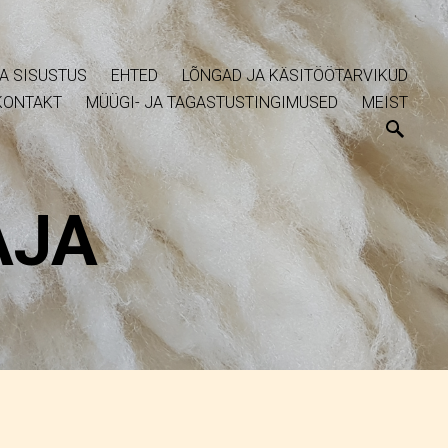
A SISUSTUS
EHTED
LÕNGAD JA KÄSITÖÖTARVIKUD
KONTAKT
MÜÜGI- JA TAGASTUSTINGIMUSED
MEIST
AJA