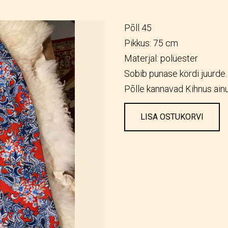
Põll 45
Pikkus: 75 cm
Materjal: polüester
Sobib punase kördi juurde.
Põlle kannavad Kihnus ainu
LISA OSTUKORVI