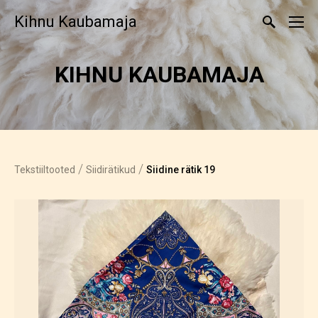
Kihnu Kaubamaja
KIHNU KAUBAMAJA
/
/
Tekstiiltooted
Siidirätikud
Siidine rätik 19