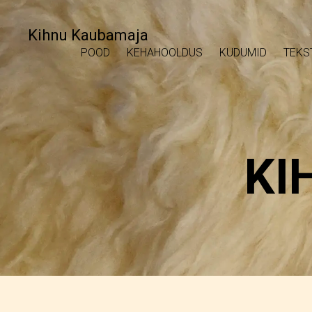
Kihnu Kaubamaja
POOD
KEHAHOOLDUS
KUDUMID
TEKS
KI