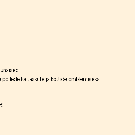
lunaised.
 põllede ka taskute ja kottide õmblemiseks.
 €