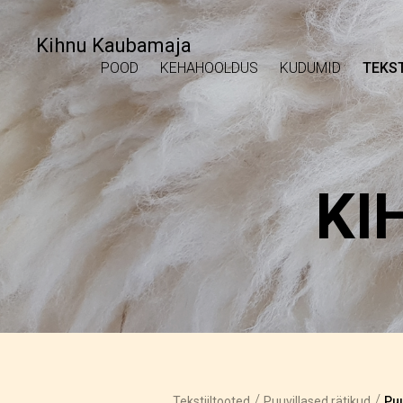
Kihnu Kaubamaja
POOD
KEHAHOOLDUS
KUDUMID
TEKST
KI
/
/
Tekstiiltooted
Puuvillased rätikud
Puu