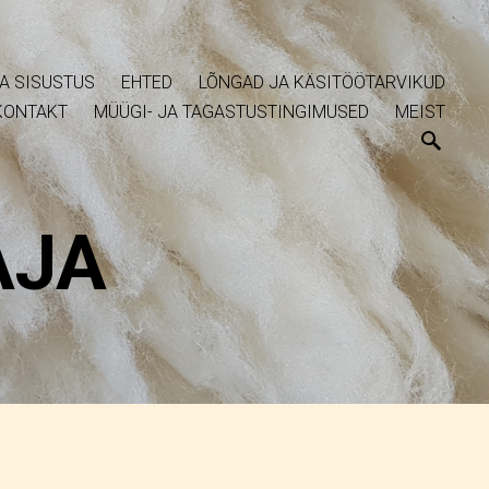
A SISUSTUS
EHTED
LÕNGAD JA KÄSITÖÖTARVIKUD
KONTAKT
MÜÜGI- JA TAGASTUSTINGIMUSED
MEIST
AJA