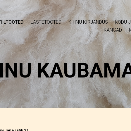
IILTOOTED
LASTETOOTED
KIHNU KIRJANDUS
KODU J
KANGAD
HNU KAUBAM
villane rätik 21