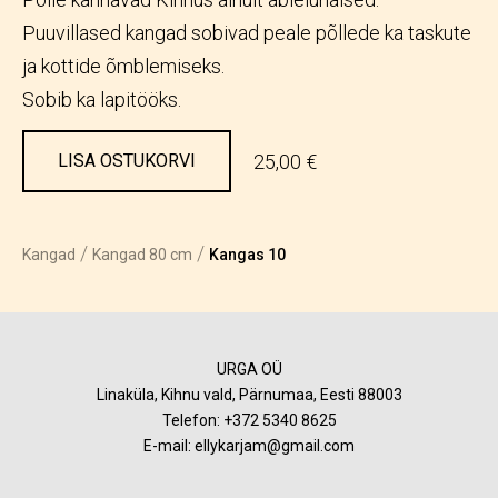
Puuvillased kangad sobivad peale põllede ka taskute
ja kottide õmblemiseks.
Sobib ka lapitööks.
25,00 €
LISA OSTUKORVI
/
/
Kangad
Kangad 80 cm
Kangas 10
URGA OÜ
Linaküla, Kihnu vald, Pärnumaa, Eesti 88003
Telefon:
+372 5340 8625
E-mail: ellykarjam@gmail.com