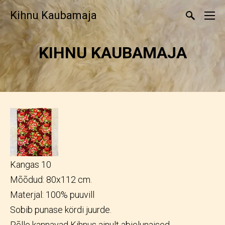
Kihnu Kaubamaja
KIHNU KAUBAMAJA
Kangas 10
Mõõdud: 80x112 cm.
Materjal: 100% puuvill
Sobib punase kördi juurde.
Põlle kannavad Kihnus ainult abielunaised.