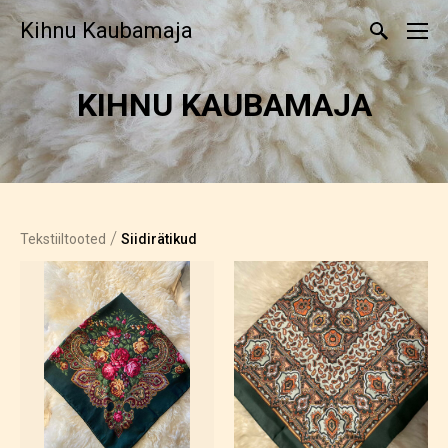
Kihnu Kaubamaja
KIHNU KAUBAMAJA
/
Tekstiiltooted
Siidirätikud