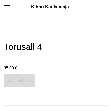
Kihnu Kaubamaja
lisati ostukorvi.
Vaata ostukorvi
Torusall 4
35,00 €
Läbi müüdud