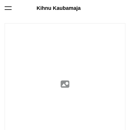
Kihnu Kaubamaja
lisati ostukorvi.
Vaata ostukorvi