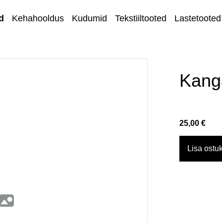
d
Kehahooldus
Kudumid
Tekstiiltooted
Lastetooted
Kihnu kirjandus
Kodu ja sisustus
Kang
Ehted
Lõngad ja
25,00 €
käsitöötarvikud
Kangad
Lisa ostuk
Kontakt
Müügi- ja
tagastustingimuse