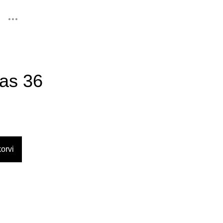
lisati ostukorvi.
Vaata ostukorvi
as 36
orvi
d