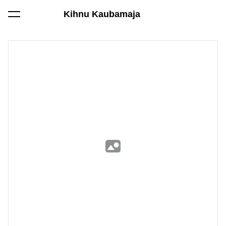
Kihnu Kaubamaja
lisati ostukorvi.
Vaata ostukorvi