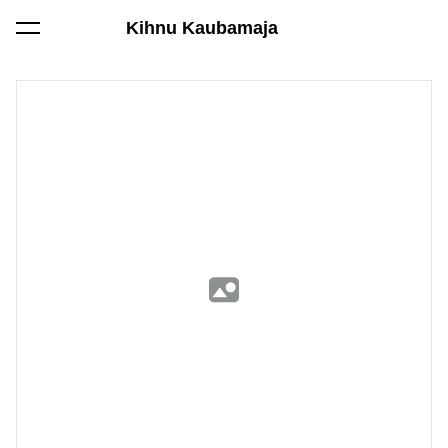
Kihnu Kaubamaja
lisati ostukorvi.
Vaata ostukorvi