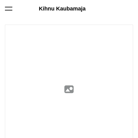
Kihnu Kaubamaja
lisati ostukorvi.
Vaata ostukorvi