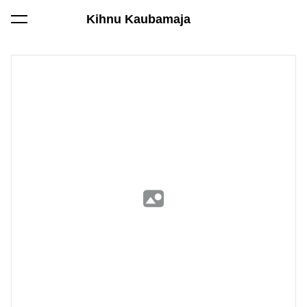
Kihnu Kaubamaja
lisati ostukorvi.
Vaata ostukorvi