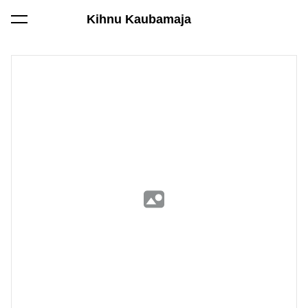
Kihnu Kaubamaja
lisati ostukorvi.
Vaata ostukorvi