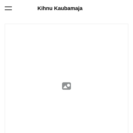
Kihnu Kaubamaja
lisati ostukorvi.
Vaata ostukorvi