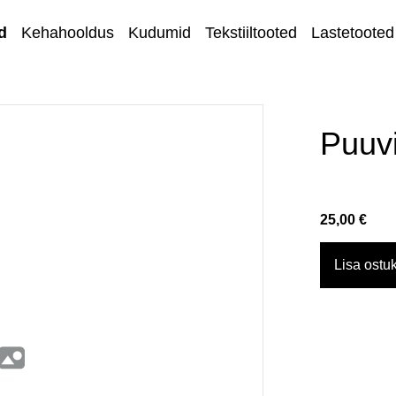
d
Kehahooldus
Kudumid
Tekstiiltooted
Lastetooted
Kihnu kirjandus
Kodu ja sisustus
Puuvi
Ehted
Lõngad ja
25,00 €
käsitöötarvikud
Kangad
Lisa ostuk
Kontakt
Müügi- ja
tagastustingimuse