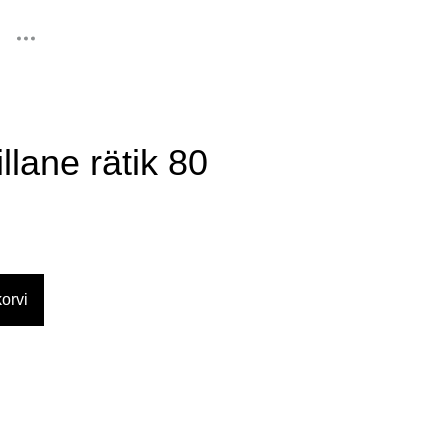
lisati ostukorvi.
Vaata ostukorvi
llane rätik 80
orvi
d