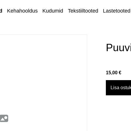
d
Kehahooldus
Kudumid
Tekstiiltooted
Lastetooted
Kihnu kirjandus
Kodu ja sisustus
Puuvi
Ehted
Lõngad ja
15,00 €
käsitöötarvikud
Kangad
Lisa ostuk
Kontakt
Müügi- ja
tagastustingimuse