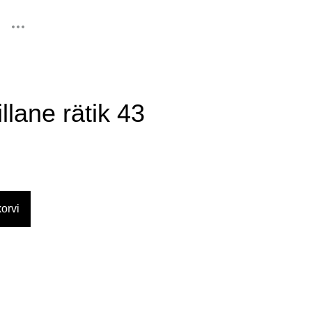
lisati ostukorvi.
Vaata ostukorvi
llane rätik 43
orvi
d