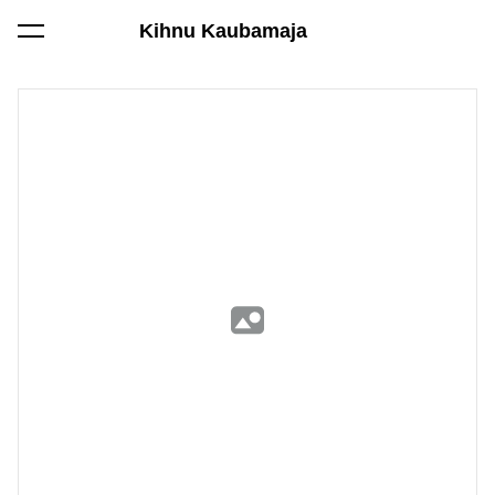
Kihnu Kaubamaja
lisati ostukorvi.
Vaata ostukorvi