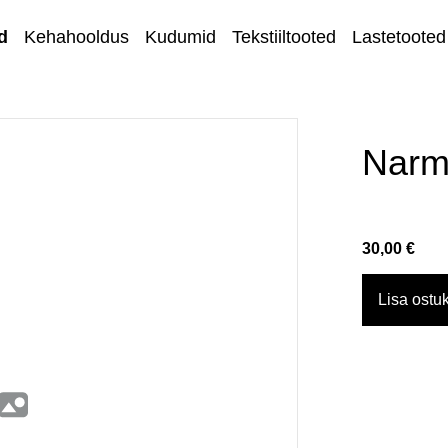
d
Kehahooldus
Kudumid
Tekstiiltooted
Lastetooted
Kihnu kirjandus
Kodu ja sisustus
Narm
Ehted
Lõngad ja
30,00 €
käsitöötarvikud
Kangad
Lisa ostuk
Kontakt
Müügi- ja
tagastustingimuse