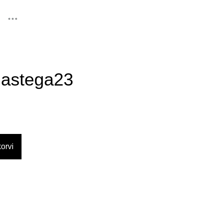
lisati ostukorvi.
Vaata ostukorvi
astega23
orvi
d