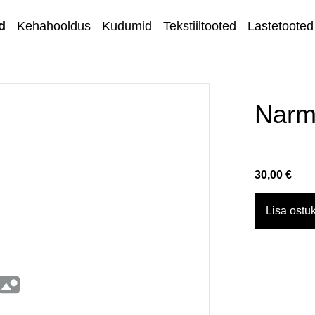
d
Kehahooldus
Kudumid
Tekstiiltooted
Lastetooted
Kihnu kirjandus
Kodu ja sisustus
Narm
Ehted
Lõngad ja
30,00 €
käsitöötarvikud
Kangad
Lisa ostuk
Kontakt
Müügi- ja
tagastustingimuse