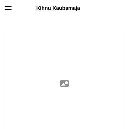
Kihnu Kaubamaja
lisati ostukorvi.
Vaata ostukorvi