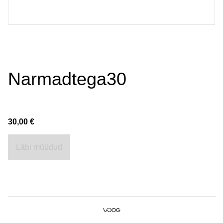
Narmadtega30
30,00 €
Läbi müüdud