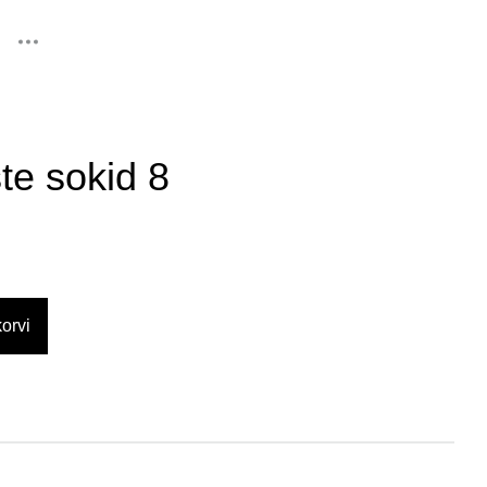
lisati ostukorvi.
Vaata ostukorvi
te sokid 8
orvi
d