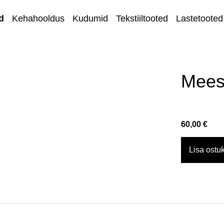
d
Kehahooldus
Kudumid
Tekstiiltooted
Lastetooted
Kihnu kirjandus
Kodu ja sisustus
Mees
Ehted
Lõngad ja
60,00 €
käsitöötarvikud
Kangad
Lisa ostuk
Kontakt
Müügi- ja
tagastustingimuse