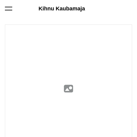
Kihnu Kaubamaja
lisati ostukorvi.
Vaata ostukorvi