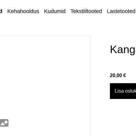
d
Kehahooldus
Kudumid
Tekstiiltooted
Lastetooted
Kihnu kirjandus
Kodu ja sisustus
Kang
Ehted
Lõngad ja
20,00 €
käsitöötarvikud
Kangad
Lisa ostuk
Kontakt
Müügi- ja
tagastustingimuse