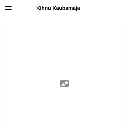
Kihnu Kaubamaja
lisati ostukorvi.
Vaata ostukorvi