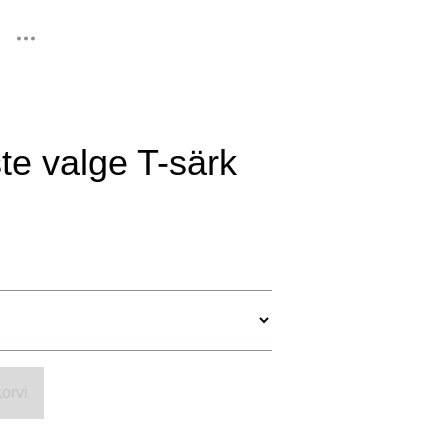
lisati ostukorvi.
Vaata ostukorvi
e valge T-särk
orvi
d