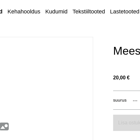
d
Kehahooldus
Kudumid
Tekstiiltooted
Lastetooted
Kihnu kirjandus
Kodu ja sisustus
Meest
Ehted
Lõngad ja
20,00 €
käsitöötarvikud
Kangad
suurus
Kontakt
Müügi- ja
Lisa ostuk
tagastustingimuse