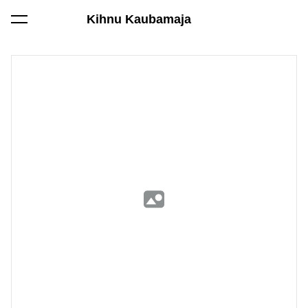
Kihnu Kaubamaja
lisati ostukorvi.
Vaata ostukorvi