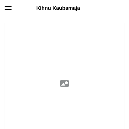
Kihnu Kaubamaja
lisati ostukorvi.
Vaata ostukorvi