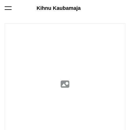
Kihnu Kaubamaja
lisati ostukorvi.
Vaata ostukorvi