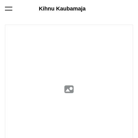
Kihnu Kaubamaja
lisati ostukorvi.
Vaata ostukorvi